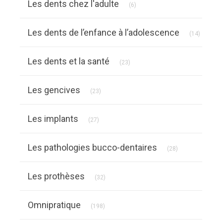
Les dents chez l'adulte
(6)
Article
Les dents de l’enfance à l’adolescence
(14)
Articles Count
Les dents et la santé
(23)
Articles Count
Les gencives
(23)
Articles Count
Les implants
(27)
Articles Count
Les pathologies bucco-dentaires
(28)
Articles Count
Les prothèses
(32)
Articles Count
Omnipratique
(198)